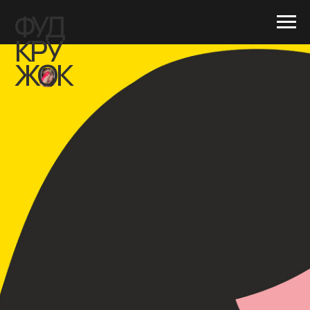
ФУД
КРУ
ЖОК